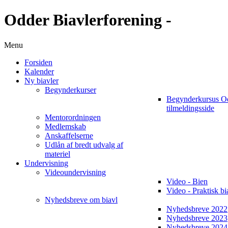
Odder Biavlerforening -
Menu
Forsiden
Kalender
Ny biavler
Begynderkurser
Begynderkursus O
tilmeldingsside
Mentorordningen
Medlemskab
Anskaffelserne
Udlån af bredt udvalg af
materiel
Undervisning
Videoundervisning
Video - Bien
Video - Praktisk bi
Nyhedsbreve om biavl
Nyhedsbreve 2022
Nyhedsbreve 2023
Nyhedsbreve 2024