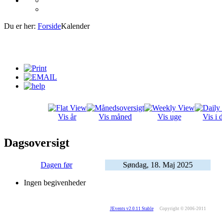
Du er her:
Forside
Kalender
Vis år
Vis måned
Vis uge
Vis i 
Dagsoversigt
Dagen før
Søndag, 18. Maj 2025
Ingen begivenheder
JEvents v2.0.11 Stable
Copyright © 2006-2011