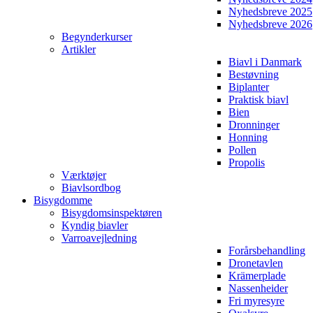
Nyhedsbreve 2025
Nyhedsbreve 2026
Begynderkurser
Artikler
Biavl i Danmark
Bestøvning
Biplanter
Praktisk biavl
Bien
Dronninger
Honning
Pollen
Propolis
Værktøjer
Biavlsordbog
Bisygdomme
Bisygdomsinspektøren
Kyndig biavler
Varroavejledning
Forårsbehandling
Dronetavlen
Krämerplade
Nassenheider
Fri myresyre