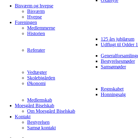
Oxalsyre
Bisværm og hvepse
Bisværm
Hvepse
Foreningen
Medlemmerne
Historien
125 års jubilæum
Udflugt til Odder 
Referater
Generalforsamling
Bestyrelsesmøder
Samsømøder
Vedtægter
Skolebigården
Økonomi
Regnskabet
Honningsalg
Medlemskab
Moesgård Biselskab
Om Moesgård Biselskab
Kontakt
Bestyrelsen
Samsø kontakt