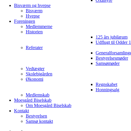
Oxalsyre
Bisværm og hvepse
Bisværm
Hvepse
Foreningen
Medlemmerne
Historien
125 års jubilæum
Udflugt til Odder 
Referater
Generalforsamling
Bestyrelsesmøder
Samsømøder
Vedtægter
Skolebigården
Økonomi
Regnskabet
Honningsalg
Medlemskab
Moesgård Biselskab
Om Moesgård Biselskab
Kontakt
Bestyrelsen
Samsø kontakt