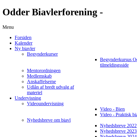
Odder Biavlerforening -
Menu
Forsiden
Kalender
Ny biavler
Begynderkurser
Begynderkursus O
tilmeldingsside
Mentorordningen
Medlemskab
Anskaffelserne
Udlån af bredt udvalg af
materiel
Undervisning
Videoundervisning
Video - Bien
Video - Praktisk bi
Nyhedsbreve om biavl
Nyhedsbreve 2022
Nyhedsbreve 2023
Nyhedsbreve 2024