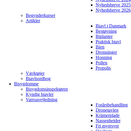
Nyhedsbreve 2025
Nyhedsbreve 2026
Begynderkurser
Artikler
Biavl i Danmark
Bestøvning
Biplanter
Praktisk biavl
Bien
Dronninger
Honning
Pollen
Propolis
Værktøjer
Biavlsordbog
Bisygdomme
Bisygdomsinspektøren
Kyndig biavler
Varroavejledning
Forårsbehandling
Dronetavlen
Krämerplade
Nassenheider
Fri myresyre