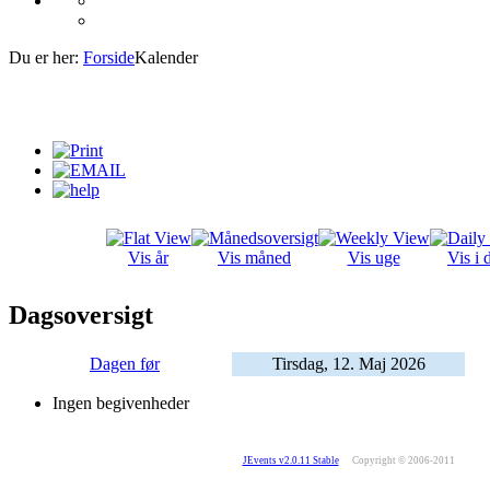
Du er her:
Forside
Kalender
Vis år
Vis måned
Vis uge
Vis i 
Dagsoversigt
Dagen før
Tirsdag, 12. Maj 2026
Ingen begivenheder
JEvents v2.0.11 Stable
Copyright © 2006-2011