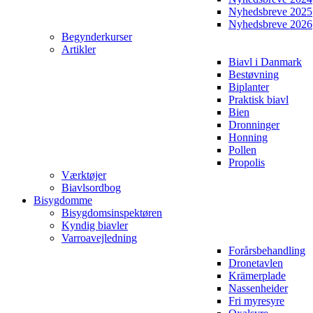
Nyhedsbreve 2025
Nyhedsbreve 2026
Begynderkurser
Artikler
Biavl i Danmark
Bestøvning
Biplanter
Praktisk biavl
Bien
Dronninger
Honning
Pollen
Propolis
Værktøjer
Biavlsordbog
Bisygdomme
Bisygdomsinspektøren
Kyndig biavler
Varroavejledning
Forårsbehandling
Dronetavlen
Krämerplade
Nassenheider
Fri myresyre