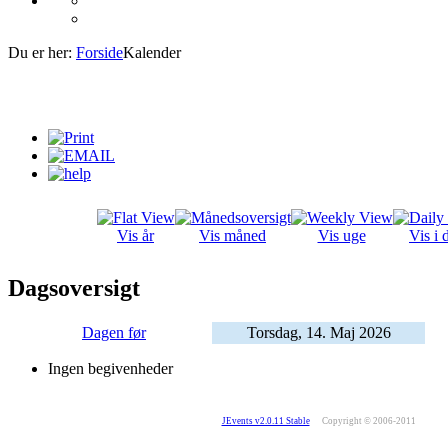
Du er her:
Forside
Kalender
Vis år
Vis måned
Vis uge
Vis i 
Dagsoversigt
Dagen før
Torsdag, 14. Maj 2026
Ingen begivenheder
JEvents v2.0.11 Stable
Copyright © 2006-2011