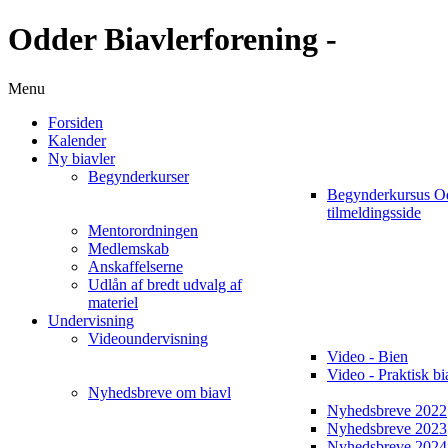
Odder Biavlerforening -
Menu
Forsiden
Kalender
Ny biavler
Begynderkurser
Begynderkursus O
tilmeldingsside
Mentorordningen
Medlemskab
Anskaffelserne
Udlån af bredt udvalg af
materiel
Undervisning
Videoundervisning
Video - Bien
Video - Praktisk bi
Nyhedsbreve om biavl
Nyhedsbreve 2022
Nyhedsbreve 2023
Nyhedsbreve 2024