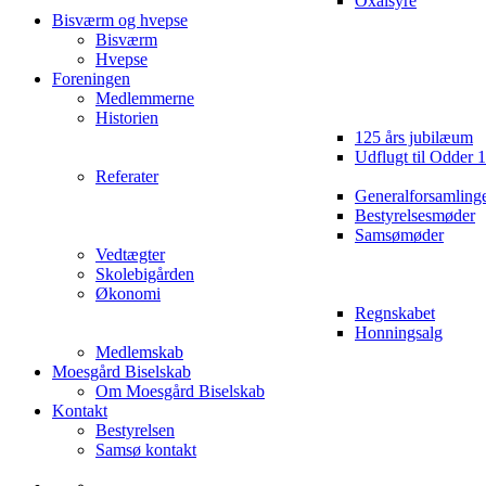
Oxalsyre
Bisværm og hvepse
Bisværm
Hvepse
Foreningen
Medlemmerne
Historien
125 års jubilæum
Udflugt til Odder 
Referater
Generalforsamling
Bestyrelsesmøder
Samsømøder
Vedtægter
Skolebigården
Økonomi
Regnskabet
Honningsalg
Medlemskab
Moesgård Biselskab
Om Moesgård Biselskab
Kontakt
Bestyrelsen
Samsø kontakt