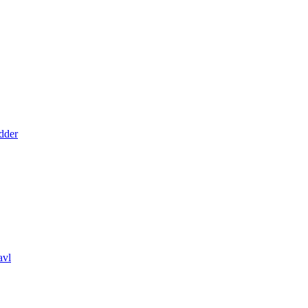
dder
avl