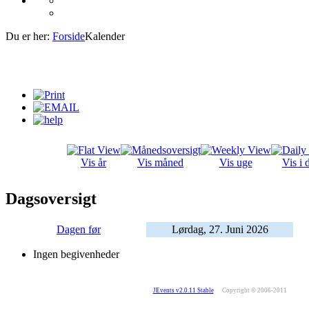
Du er her:
Forside
Kalender
Vis år
Vis måned
Vis uge
Vis i 
Dagsoversigt
Dagen før
Lørdag, 27. Juni 2026
Ingen begivenheder
JEvents v2.0.11 Stable
Copyright © 2006-2011