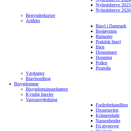
Nyhedsbreve 2025
Nyhedsbreve 2026
Begynderkurser
Artikler
Biavl i Danmark
Bestøvning
Biplanter
Praktisk biavl
Bien
Dronninger
Honning
Pollen
Propolis
Værktøjer
Biavlsordbog
Bisygdomme
Bisygdomsinspektøren
Kyndig biavler
Varroavejledning
Forårsbehandling
Dronetavlen
Krämerplade
Nassenheider
Fri myresyre