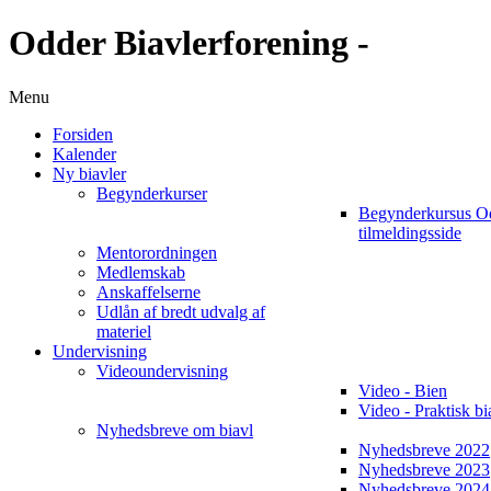
Odder Biavlerforening -
Menu
Forsiden
Kalender
Ny biavler
Begynderkurser
Begynderkursus O
tilmeldingsside
Mentorordningen
Medlemskab
Anskaffelserne
Udlån af bredt udvalg af
materiel
Undervisning
Videoundervisning
Video - Bien
Video - Praktisk bi
Nyhedsbreve om biavl
Nyhedsbreve 2022
Nyhedsbreve 2023
Nyhedsbreve 2024