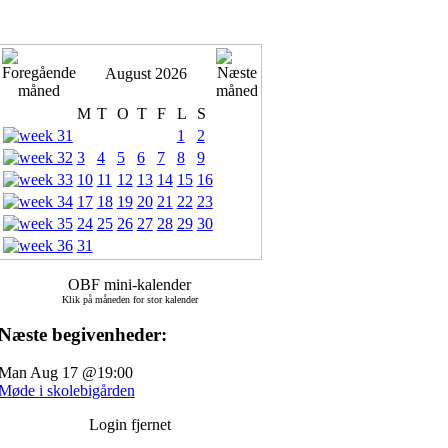
August 2026
M
T
O
T
F
L
S
1
2
3
4
5
6
7
8
9
10
11
12
13
14
15
16
17
18
19
20
21
22
23
24
25
26
27
28
29
30
31
OBF mini-kalender
Klik på måneden for stor kalender
Næste begivenheder:
Man Aug 17 @19:00
Møde i skolebigården
Login fjernet