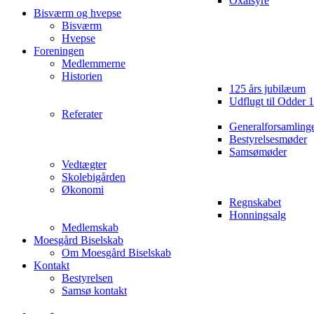
Oxalsyre
Bisværm og hvepse
Bisværm
Hvepse
Foreningen
Medlemmerne
Historien
125 års jubilæum
Udflugt til Odder 
Referater
Generalforsamling
Bestyrelsesmøder
Samsømøder
Vedtægter
Skolebigården
Økonomi
Regnskabet
Honningsalg
Medlemskab
Moesgård Biselskab
Om Moesgård Biselskab
Kontakt
Bestyrelsen
Samsø kontakt