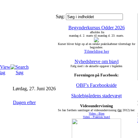
Søg:
Begynderkursus Odder 2026
afholdes fra
mandag d. 2. marts til mandag d. 23. marts.
Kurset bliver fulgt op af en række praktikaftener tilrettelagt for
begyndere.
Tilmelding her
Nyhedsbreve om biavl
Følg med i de aktuelle opgaver i bigården
dag
Søg
Foreningen på Facebook:
OBF's Facebookside
Lørdag, 27. Juni 2026
Skolebigårdens stadevægt
Dagen efter
Videoundervisning
Se Jan Sæthers samlinger af videoundervisning (
før
2012) her:
Video - Bien
Video - Praktisk biavl