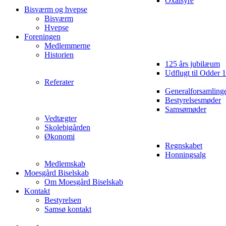
Oxalsyre
Bisværm og hvepse
Bisværm
Hvepse
Foreningen
Medlemmerne
Historien
125 års jubilæum
Udflugt til Odder 
Referater
Generalforsamling
Bestyrelsesmøder
Samsømøder
Vedtægter
Skolebigården
Økonomi
Regnskabet
Honningsalg
Medlemskab
Moesgård Biselskab
Om Moesgård Biselskab
Kontakt
Bestyrelsen
Samsø kontakt