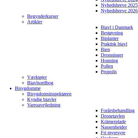
Nyhedsbreve 2025
Nyhedsbreve 2026
Begynderkurser
Artikler
Biavl i Danmark
Bestøvning
Biplanter
Praktisk biavl
Bien
Dronninger
Honning
Pollen
Propolis
Værktøjer
Biavlsordbog
Bisygdomme
Bisygdomsinspektøren
Kyndig biavler
Varroavejledning
Forårsbehandling
Dronetavlen
Krämerplade
Nassenheider
Fri myresyre