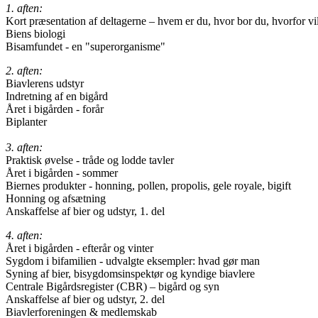
1. aften:
Kort præsentation af deltagerne – hvem er du, hvor bor du, hvorfor vi
Biens biologi
Bisamfundet - en "superorganisme"
2. aften:
Biavlerens udstyr
Indretning af en bigård
Året i bigården - forår
Biplanter
3. aften:
Praktisk øvelse - tråde og lodde tavler
Året i bigården - sommer
Biernes produkter - honning, pollen, propolis, gele royale, bigift
Honning og afsætning
Anskaffelse af bier og udstyr, 1. del
4. aften:
Året i bigården - efterår og vinter
Sygdom i bifamilien - udvalgte eksempler: hvad gør man
Syning af bier, bisygdomsinspektør og kyndige biavlere
Centrale Bigårdsregister (CBR) – bigård og syn
Anskaffelse af bier og udstyr, 2. del
Biavlerforeningen & medlemskab