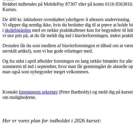
Beløbet indbetales på MobilePay 87307 eller på konto 6116 856381
Kursus.
De 400 kr. inkluderer ovenikøbet yderligere 4 afteners undervisning.
Vi slipper dig nemlig ikke, hvis du beslutter dig til at prøve at holde b
i
skolebigården
med en række praktikaftener kun for begyndere til lidt
vi stor pris på, at du får meldt dig ind i biavlerforeningen, inden praktik
Desuden får du som medlem af biavlerforeningen et tilbud om at vær
særskilt artikel), som vi har gode erfaringer med.
Og fra sidst i april afholder foreningen en lang række bimøder for al
sommeren til ind i september, hvor man får gennemgået de aktuelle op
man også som nybegynder meget velkommen.
Kontakt
foreningens sekretær
(Peter Bartholdy) og meld dig på kurset.
om mulighederne.
Her er vores plan for indholdet i 2026 kurset: