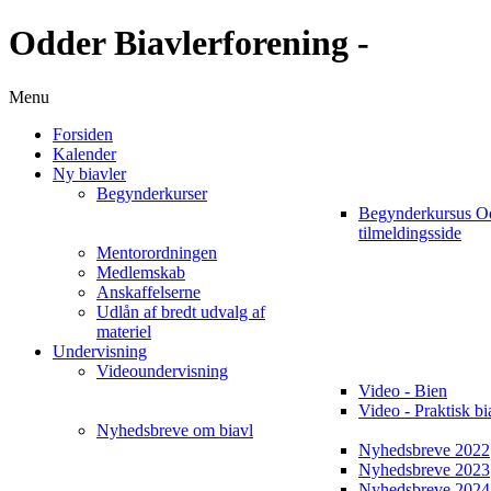
Odder Biavlerforening -
Menu
Forsiden
Kalender
Ny biavler
Begynderkurser
Begynderkursus O
tilmeldingsside
Mentorordningen
Medlemskab
Anskaffelserne
Udlån af bredt udvalg af
materiel
Undervisning
Videoundervisning
Video - Bien
Video - Praktisk bi
Nyhedsbreve om biavl
Nyhedsbreve 2022
Nyhedsbreve 2023
Nyhedsbreve 2024