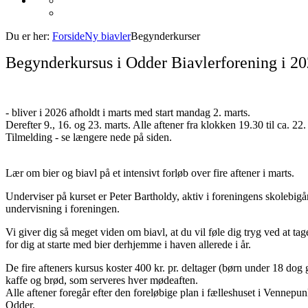
Du er her:
Forside
Ny biavler
Begynderkurser
Begynderkursus i Odder Biavlerforening i 2
- bliver i 2026 afholdt i marts med start mandag 2. marts.
Derefter 9., 16. og 23. marts. Alle aftener fra klokken 19.30 til ca. 22.
Tilmelding - se længere nede på siden.
Lær om bier og biavl på et intensivt forløb over fire aftener i marts.
Underviser på kurset er Peter Bartholdy, aktiv i foreningens skolebi
undervisning i foreningen.
Vi giver dig så meget viden om biavl, at du vil føle dig tryg ved at tage 
for dig at starte med bier derhjemme i haven allerede i år.
De fire afteners kursus koster 400 kr. pr. deltager (børn under 18 dog g
kaffe og brød, som serveres hver mødeaften.
Alle aftener foregår efter den foreløbige plan i fælleshuset i Vennep
Odder.