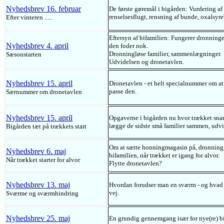
Nyhedsbrev 16. februar
De første gøremål i bigården: Vurdering af
renselsesflugt, rensning af bunde, oxalsyre
Efter vinteren .....
Eftersyn af bifamilien: Fungerer dronninge
Nyhedsbrev 4. april
den foder nok.
Dronningløse familier, sammenlægninger.
Sæsonstarten
Udvidelsen og dronetavlen.
Nyhedsbrev 15. april
Dronetavlen - et helt specialnummer om at 
passe den.
Særnummer om dronetavlen
Nyhedsbrev 15. april
Opgaverne i bigården nu hvor trækket snart 
lægge de sidste små familier sammen, udvid
Bigården tæt på trækkets start
Om at sætte honningmagasin på, dronninggi
Nyhedsbrev 6. maj
bifamilien, når trækket er igang for alvor.
Når trækket starter for alvor
Flytte dronetavlen?
Nyhedsbrev 13. maj
Hvordan forudser man en sværm - og hvad s
vej.
Sværme og sværmhindring
Nyhedsbrev 25. maj
En grundig gennemgang især for nye(re) 