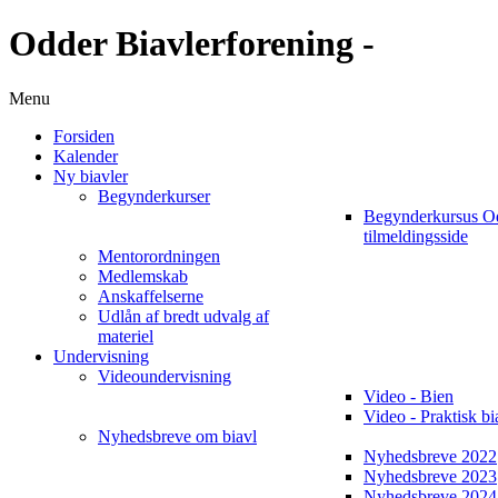
Odder Biavlerforening -
Menu
Forsiden
Kalender
Ny biavler
Begynderkurser
Begynderkursus O
tilmeldingsside
Mentorordningen
Medlemskab
Anskaffelserne
Udlån af bredt udvalg af
materiel
Undervisning
Videoundervisning
Video - Bien
Video - Praktisk bi
Nyhedsbreve om biavl
Nyhedsbreve 2022
Nyhedsbreve 2023
Nyhedsbreve 2024