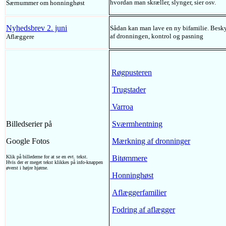
hvordan man skræller, slynger, sier osv.
Særnummer om honninghøst
Nyhedsbrev 2. juni
Sådan kan man lave en ny bifamilie. Besky
af dronningen, kontrol og pasning
Aflæggere
Røgpusteren
Trugstader
Varroa
Billedserier på
Sværmhentning
Google Fotos
Mærkning af dronninger
Klik på billederne for at se en evt. tekst.
Bitømmere
Hvis der er meget tekst klikkes på info-knappen
øverst i højre hjørne.
Honninghøst
Aflæggerfamilier
Fodring af aflægger