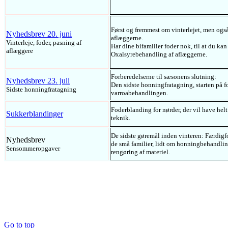
Først og fremmest om vinterlejet, men og
Nyhedsbrev 20. juni
aflæggerne.
Vinterleje, foder, pasning af
Har dine bifamilier foder nok, til at du ka
aflæggere
Oxalsyrebehandling af aflæggerne.
Forberedelserne til sæsonens slutning:
Nyhedsbrev 23. juli
Den sidste honningfratagning, starten på 
Sidste honningfratagning
varroabehandlingen.
Foderblanding for nørder, der vil have he
Sukkerblandinger
teknik.
De sidste gøremål inden vinteren: Færdigfo
Nyhedsbrev
de små familier, lidt om honningbehandlin
Sensommeropgaver
rengøring af materiel.
Go to top