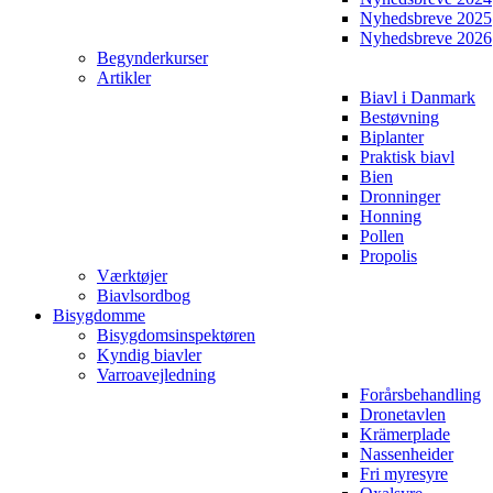
Nyhedsbreve 2025
Nyhedsbreve 2026
Begynderkurser
Artikler
Biavl i Danmark
Bestøvning
Biplanter
Praktisk biavl
Bien
Dronninger
Honning
Pollen
Propolis
Værktøjer
Biavlsordbog
Bisygdomme
Bisygdomsinspektøren
Kyndig biavler
Varroavejledning
Forårsbehandling
Dronetavlen
Krämerplade
Nassenheider
Fri myresyre