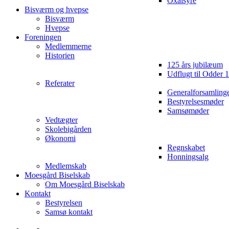
Oxalsyre
Bisværm og hvepse
Bisværm
Hvepse
Foreningen
Medlemmerne
Historien
125 års jubilæum
Udflugt til Odder 
Referater
Generalforsamling
Bestyrelsesmøder
Samsømøder
Vedtægter
Skolebigården
Økonomi
Regnskabet
Honningsalg
Medlemskab
Moesgård Biselskab
Om Moesgård Biselskab
Kontakt
Bestyrelsen
Samsø kontakt