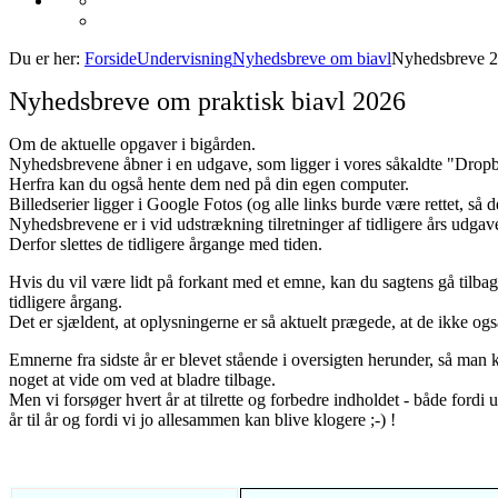
Du er her:
Forside
Undervisning
Nyhedsbreve om biavl
Nyhedsbreve 
Nyhedsbreve om praktisk biavl 2026
Om de aktuelle opgaver i bigården.
Nyhedsbrevene åbner i en udgave, som ligger i vores såkaldte "Dropb
Herfra kan du også hente dem ned på din egen computer.
Billedserier ligger i Google Fotos (og alle links burde være rettet, så de
Nyhedsbrevene er i vid udstrækning tilretninger af tidligere års udgave
Derfor slettes de tidligere årgange med tiden.
Hvis du vil være lidt på forkant med et emne, kan du sagtens gå tilbag
tidligere årgang.
Det er sjældent, at oplysningerne er så aktuelt prægede, at de ikke ogs
Emnerne fra sidste år er blevet stående i oversigten herunder, så man
noget at vide om ved at bladre tilbage.
Men vi forsøger hvert år at tilrette og forbedre indholdet - både fordi 
år til år og fordi vi jo allesammen kan blive klogere ;-) !