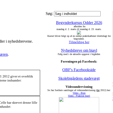
Søg:
Begynderkursus Odder 2026
afholdes fra
mandag d. 2. marts til mandag d. 23. marts.
Kurset bliver fulgt op af en række praktikaftener tilrettelagt for
begyndere.
ller i nyhedsbrevene.
Tilmelding her
Nyhedsbreve om biavl
tæren
.
Følg med i de aktuelle opgaver i bigården
Foreningen på Facebook:
OBF's Facebookside
1 2012 giver et overblik
Skolebigårdens stadevægt
ierne indsamler:
Videoundervisning
Se Jan Sæthers samlinger af videoundervisning (
før
2012) her:
Video - Bien
Video - Praktisk biavl
elle har skrevet denne lille
amfundet: