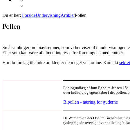
Du er her:
Forside
Undervisning
Artikler
Pollen
Pollen
Små samlinger om biavlsemner, som vi henviser til i undervisningen e
Eller som kan være af almen interesse for foreningens medlemmer.
Har du forslag til andre artikler, er de meget velkomne. Kontakt
sekre
Et blogindlæg af Jørn Egholm Jensen 15/1
over indhold og egenskaber i det pollen, b
Bipollen - næring for guderne
Dr. Werner von der Ohe fra Bieneninstitut C
tysksprogede oversigt over pollen og bis