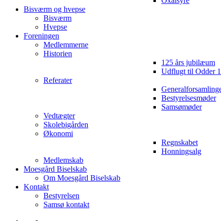
Oxalsyre
Bisværm og hvepse
Bisværm
Hvepse
Foreningen
Medlemmerne
Historien
125 års jubilæum
Udflugt til Odder 
Referater
Generalforsamling
Bestyrelsesmøder
Samsømøder
Vedtægter
Skolebigården
Økonomi
Regnskabet
Honningsalg
Medlemskab
Moesgård Biselskab
Om Moesgård Biselskab
Kontakt
Bestyrelsen
Samsø kontakt