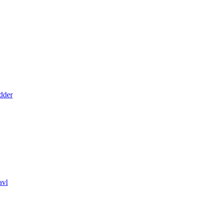
dder
avl