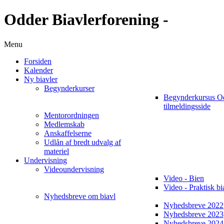
Odder Biavlerforening -
Menu
Forsiden
Kalender
Ny biavler
Begynderkurser
Begynderkursus O
tilmeldingsside
Mentorordningen
Medlemskab
Anskaffelserne
Udlån af bredt udvalg af
materiel
Undervisning
Videoundervisning
Video - Bien
Video - Praktisk bi
Nyhedsbreve om biavl
Nyhedsbreve 2022
Nyhedsbreve 2023
Nyhedsbreve 2024