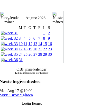
August 2026
M
T
O
T
F
L
S
1
2
3
4
5
6
7
8
9
10
11
12
13
14
15
16
17
18
19
20
21
22
23
24
25
26
27
28
29
30
31
OBF mini-kalender
Klik på måneden for stor kalender
Næste begivenheder:
Man Aug 17 @19:00
Møde i skolebigården
Login fjernet