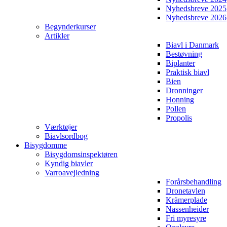
Nyhedsbreve 2025
Nyhedsbreve 2026
Begynderkurser
Artikler
Biavl i Danmark
Bestøvning
Biplanter
Praktisk biavl
Bien
Dronninger
Honning
Pollen
Propolis
Værktøjer
Biavlsordbog
Bisygdomme
Bisygdomsinspektøren
Kyndig biavler
Varroavejledning
Forårsbehandling
Dronetavlen
Krämerplade
Nassenheider
Fri myresyre