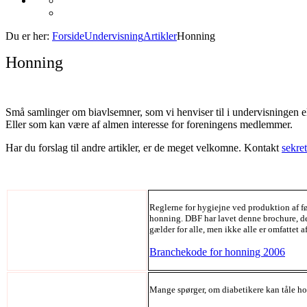
Du er her:
Forside
Undervisning
Artikler
Honning
Honning
Små samlinger om biavlsemner, som vi henviser til i undervisningen e
Eller som kan være af almen interesse for foreningens medlemmer.
Har du forslag til andre artikler, er de meget velkomne. Kontakt
sekre
Reglerne for hygiejne ved produktion af f
honning. DBF har lavet denne brochure, der
gælder for alle, men ikke alle er omfattet
Branchekode for honning 2006
Mange spørger, om diabetikere kan tåle h