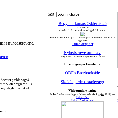
Søg:
Begynderkursus Odder 2026
afholdes fra
mandag d. 2. marts til mandag d. 23. marts.
Kurset bliver fulgt op af en række praktikaftener tilrettelagt for
begyndere.
ller i nyhedsbrevene.
Tilmelding her
Nyhedsbreve om biavl
tæren
.
Følg med i de aktuelle opgaver i bigården
Foreningen på Facebook:
OBF's Facebookside
ødevarer gælder også
Skolebigårdens stadevægt
 forklarer reglerne. De
 af myndighedskontrol:
Videoundervisning
Se Jan Sæthers samlinger af videoundervisning (
før
2012) her:
Video - Bien
Video - Praktisk biavl
onning.