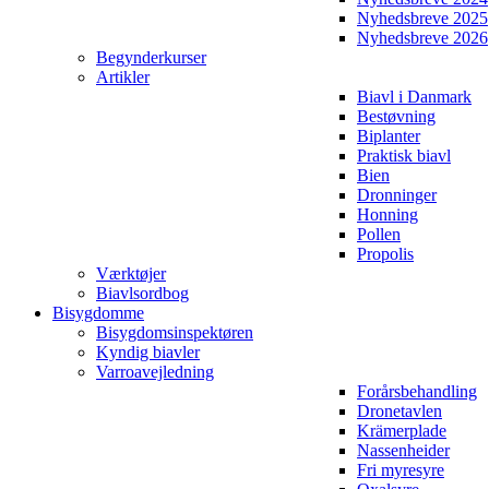
Nyhedsbreve 2025
Nyhedsbreve 2026
Begynderkurser
Artikler
Biavl i Danmark
Bestøvning
Biplanter
Praktisk biavl
Bien
Dronninger
Honning
Pollen
Propolis
Værktøjer
Biavlsordbog
Bisygdomme
Bisygdomsinspektøren
Kyndig biavler
Varroavejledning
Forårsbehandling
Dronetavlen
Krämerplade
Nassenheider
Fri myresyre