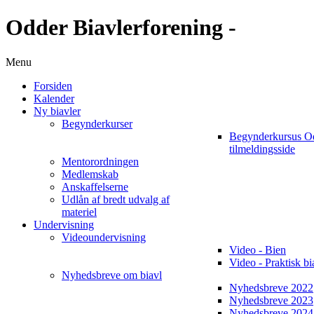
Odder Biavlerforening -
Menu
Forsiden
Kalender
Ny biavler
Begynderkurser
Begynderkursus O
tilmeldingsside
Mentorordningen
Medlemskab
Anskaffelserne
Udlån af bredt udvalg af
materiel
Undervisning
Videoundervisning
Video - Bien
Video - Praktisk bi
Nyhedsbreve om biavl
Nyhedsbreve 2022
Nyhedsbreve 2023
Nyhedsbreve 2024