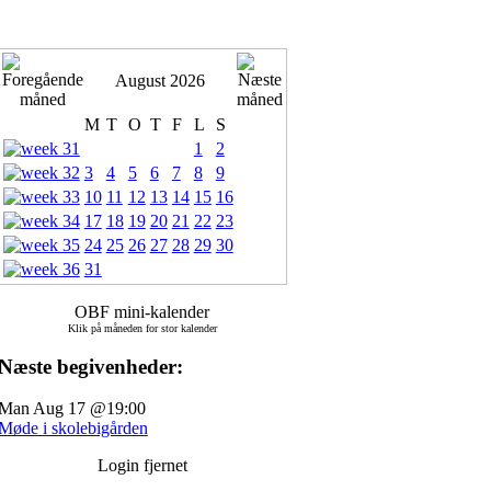
August 2026
M
T
O
T
F
L
S
1
2
3
4
5
6
7
8
9
10
11
12
13
14
15
16
17
18
19
20
21
22
23
24
25
26
27
28
29
30
31
OBF mini-kalender
Klik på måneden for stor kalender
Næste begivenheder:
Man Aug 17 @19:00
Møde i skolebigården
Login fjernet