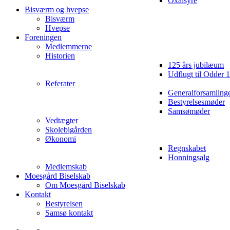
Oxalsyre
Bisværm og hvepse
Bisværm
Hvepse
Foreningen
Medlemmerne
Historien
125 års jubilæum
Udflugt til Odder 
Referater
Generalforsamling
Bestyrelsesmøder
Samsømøder
Vedtægter
Skolebigården
Økonomi
Regnskabet
Honningsalg
Medlemskab
Moesgård Biselskab
Om Moesgård Biselskab
Kontakt
Bestyrelsen
Samsø kontakt