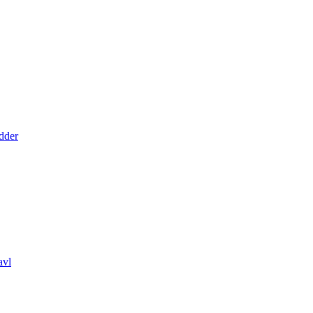
dder
avl