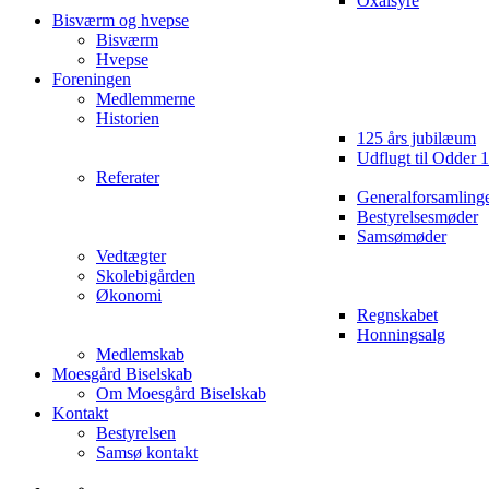
Oxalsyre
Bisværm og hvepse
Bisværm
Hvepse
Foreningen
Medlemmerne
Historien
125 års jubilæum
Udflugt til Odder 
Referater
Generalforsamling
Bestyrelsesmøder
Samsømøder
Vedtægter
Skolebigården
Økonomi
Regnskabet
Honningsalg
Medlemskab
Moesgård Biselskab
Om Moesgård Biselskab
Kontakt
Bestyrelsen
Samsø kontakt