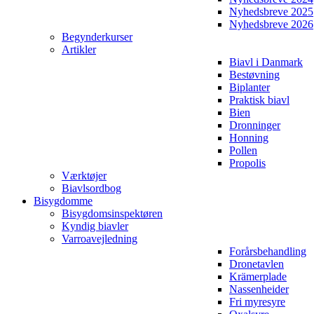
Nyhedsbreve 2025
Nyhedsbreve 2026
Begynderkurser
Artikler
Biavl i Danmark
Bestøvning
Biplanter
Praktisk biavl
Bien
Dronninger
Honning
Pollen
Propolis
Værktøjer
Biavlsordbog
Bisygdomme
Bisygdomsinspektøren
Kyndig biavler
Varroavejledning
Forårsbehandling
Dronetavlen
Krämerplade
Nassenheider
Fri myresyre