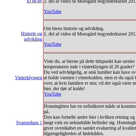
Et bi-liv
2. del af video til Moesgård begynderkurset 201
YouTube
Om biens historie og udvikling.
Historie og
1. del af video til Moesgård begynderkurset 201
udvikling
YouTube
Viste du, at bierne på dette tidspunkt kan sænke
temperaturen inde i vinterklyngen til 20 grader?
Du ved selvfølgelig, at små familier kan have s
Vinterklyngen
at holde varmen i vinterkulden, men er du også 
over, at hvis familien er stor, vil der også være
bier, der dør af kulde!
YouTube
Honningbien har en sofistikeret måde at kommu
på.
Den kan fortælle andre bier i hvilken retning og
Svansedans 1
langt væk en nektarkilde befinder sig. Honningb
giver ovenikøbet en samlet evaluering af kvalite
tilgængeligheden af fødekilden.