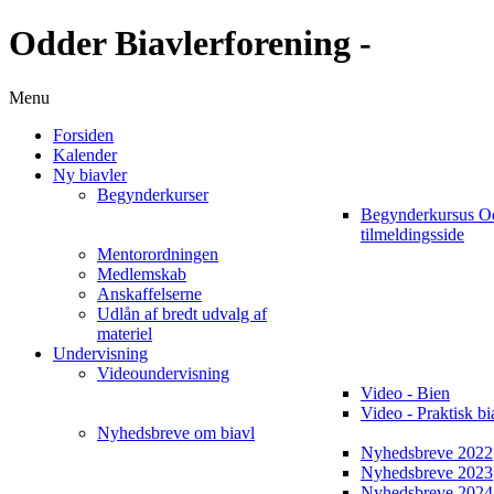
Odder Biavlerforening -
Menu
Forsiden
Kalender
Ny biavler
Begynderkurser
Begynderkursus O
tilmeldingsside
Mentorordningen
Medlemskab
Anskaffelserne
Udlån af bredt udvalg af
materiel
Undervisning
Videoundervisning
Video - Bien
Video - Praktisk bi
Nyhedsbreve om biavl
Nyhedsbreve 2022
Nyhedsbreve 2023
Nyhedsbreve 2024