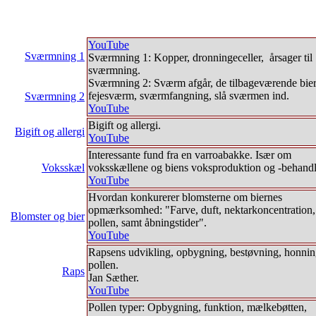
YouTube
Sværmning 1
Sværmning 1: Kopper, dronningeceller, årsager til
sværmning.
Sværmning 2: Sværm afgår, de tilbageværende bier
fejesværm, sværmfangning, slå sværmen ind.
Sværmning 2
YouTube
Bigift og allergi.
Bigift og allergi
YouTube
Interessante fund fra en varroabakke. Især om
Voksskæl
voksskællene og biens voksproduktion og -behandl
YouTube
Hvordan konkurerer blomsterne om biernes
opmærksomhed: "Farve, duft, nektarkoncentration,
Blomster og bier
pollen, samt åbningstider".
YouTube
Rapsens udvikling, opbygning, bestøvning, honnin
pollen.
Raps
Jan Sæther.
YouTube
Pollen typer: Opbygning, funktion, mælkebøtten,