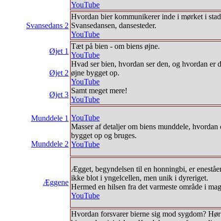
YouTube
Hvordan bier kommunikerer inde i mørket i stad
Svansedans 2
Svansedansen, dansesteder.
YouTube
Tæt på bien - om biens øjne.
Øjet 1
YouTube
Hvad ser bien, hvordan ser den, og hvordan er 
Øjet 2
øjne bygget op.
YouTube
Samt meget mere!
Øjet 3
YouTube
YouTube
Munddele 1
Masser af detaljer om biens munddele, hvordan 
bygget op og bruges.
Munddele 2
YouTube
Ægget, begyndelsen til en honningbi, er eneståe
ikke blot i yngelcellen, men unik i dyreriget.
Æggene
Hermed en hilsen fra det varmeste område i mag
YouTube
Hvordan forsvarer bierne sig mod sygdom? Hø