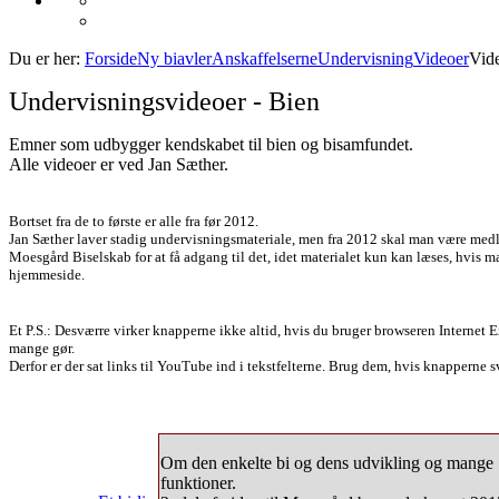
Du er her:
Forside
Ny biavler
Anskaffelserne
Undervisning
Videoer
Vide
Undervisningsvideoer - Bien
Emner som udbygger kendskabet til bien og bisamfundet.
Alle videoer er ved Jan Sæther.
Bortset fra de to første er alle fra før 2012.
Jan Sæther laver stadig undervisningsmateriale, men fra 2012 skal man være medl
Moesgård Biselskab for at få adgang til det, idet materialet kun kan læses, hvis m
hjemmeside.
Et P.S.: Desværre virker knapperne ikke altid, hvis du bruger browseren Internet Ex
mange gør.
Derfor er der sat links til YouTube ind i tekstfelterne. Brug dem, hvis knapperne s
Om den enkelte bi og dens udvikling og mange
funktioner.