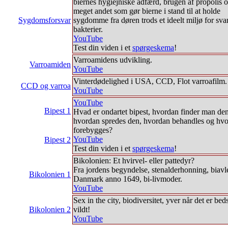
biernes hygiejniske adfærd, brugen af propolis 
meget andet som gør bierne i stand til at holde
Sygdomsforsvar
sygdomme fra døren trods et ideelt miljø for sv
bakterier.
YouTube
Test din viden i et
spørgeskema
!
Varroamidens udvikling.
Varroamiden
YouTube
Vinterdødelighed i USA, CCD, Flot varroafilm.
CCD og varroa
YouTube
YouTube
Bipest 1
Hvad er ondartet bipest, hvordan finder man den
hvordan spredes den, hvordan behandles og hv
forebygges?
YouTube
Bipest 2
Test din viden i et
spørgeskema
!
Bikolonien: Et hvirvel- eller pattedyr?
Fra jordens begyndelse, stenalderhonning, biavle
Bikolonien 1
Danmark anno 1649, bi-livmoder.
YouTube
Sex in the city, biodiversitet, yver når det er bed
Bikolonien 2
vildt!
YouTube